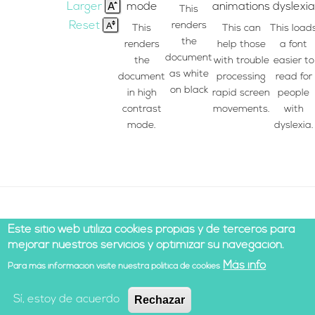
Larger
mode
animations
dyslexia
This
Reset
renders
This
This can
This load
the
renders
help those
a font
document
the
with trouble
easier to
as white
document
processing
read for
on black
in high
rapid screen
people
contrast
movements.
with
mode.
dyslexia.
Este sitio web utiliza cookies propias y de terceros para
mejorar nuestros servicios y optimizar su navegación.
Más info
Para más información visite nuestra política de cookies
© 2021 Todos los derechos reservados |
Legal notice
|
Cookies policy
|
Development by Cesefor
Sí, estoy de acuerdo
Rechazar