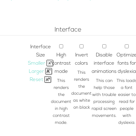
Interface
Interface
Size
High
Invert
Disable
Optimiz
Smaller
contrast
colors
interface
fonts for
Larger
mode
animations
dyslexia
This
Reset
renders
This
This can
This load
the
renders
help those
a font
document
the
with trouble
easier to
as white
document
processing
read for
on black
in high
rapid screen
people
contrast
movements.
with
mode.
dyslexia.