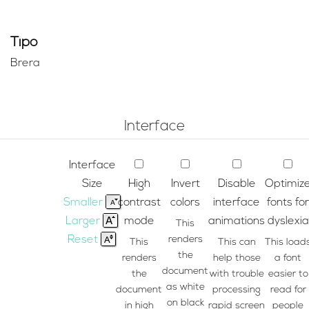
Tipo
Brera
Interface
Interface
Size
High
Invert
Disable
Optimiz
Smaller
contrast
colors
interface
fonts for
Larger
mode
animations
dyslexia
This
Reset
renders
This
This can
This load
the
renders
help those
a font
document
the
with trouble
easier to
as white
document
processing
read for
on black
in high
rapid screen
people