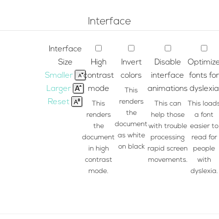
Interface
Interface
Size
High
Invert
Disable
Optimiz
Smaller
contrast
colors
interface
fonts for
Larger
mode
animations
dyslexia
This
Reset
renders
This
This can
This load
the
renders
help those
a font
document
the
with trouble
easier to
as white
document
processing
read for
on black
in high
rapid screen
people
contrast
movements.
with
mode.
dyslexia.