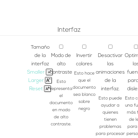
Interfaz
Tamaño
de la
Modo de
Invertir
Desactivar
Optim
interfaz
alto
colores
las
la
Smaller
contraste
animaciones
fuen
Esto hace
Larger
que el
de la
para
Esto
documento
Reset
representa
interfaz.
disle
sea blanco
el
Esto puede
Esto 
sobre
documento
ayudar a
una f
negro
en modo
quienes
más f
de alto
tienen
de l
contraste.
problemas
para
para procesar
pers