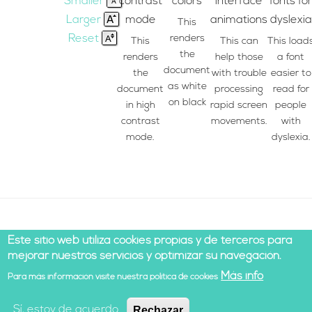
Smaller
contrast
colors
interface
fonts for
Larger
mode
animations
dyslexia
This
Reset
renders
This
This can
This load
the
renders
help those
a font
document
the
with trouble
easier to
as white
document
processing
read for
on black
in high
rapid screen
people
contrast
movements.
with
mode.
dyslexia.
Este sitio web utiliza cookies propias y de terceros para
mejorar nuestros servicios y optimizar su navegación.
Más info
Para más información visite nuestra política de cookies
© 2021 Todos los derechos reservados |
Legal notice
|
Cookies policy
|
Development by Cesefor
Sí, estoy de acuerdo
Rechazar