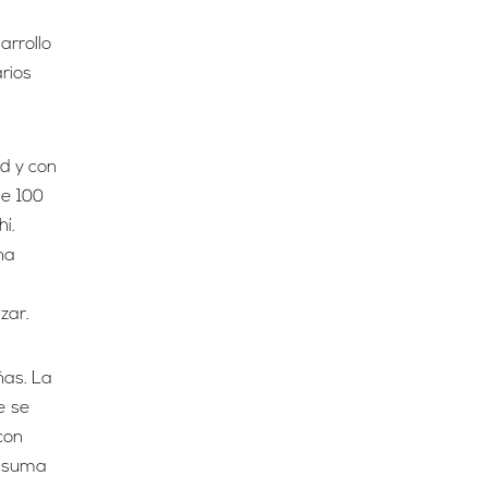
arrollo
rios
d y con
de 100
í.
na
zar.
ñas. La
e se
con
a suma