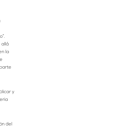
a
o”.
 allá
en la
de
 parte
licar y
eria
ón del