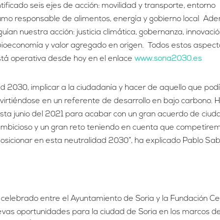
ificado seis ejes de acción: movilidad y transporte, entorno
sumo responsable de alimentos, energía y gobierno local Ad
uían nuestra acción: justicia climática, gobernanza, innovació
 y bioeconomía y valor agregado en origen. Todos estos aspect
stá operativa desde hoy en el enlace
www.soria2030.es
 2030, implicar a la ciudadanía y hacer de aquello que pod
irtiéndose en un referente de desarrollo en bajo carbono. 
ta junio del 2021 para acabar con un gran acuerdo de ciud
ambicioso y un gran reto teniendo en cuenta que competire
sicionar en esta neutralidad 2030”, ha explicado Pablo Sab
celebrado entre el Ayuntamiento de Soria y la Fundación Ce
evas oportunidades para la ciudad de Soria en los marcos d