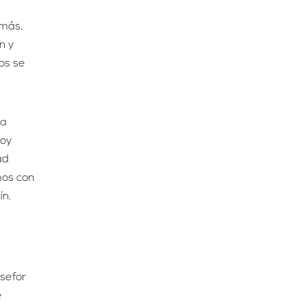
emás,
n y
os se
ía
Hoy
ad
mos con
ín.
sefor
e