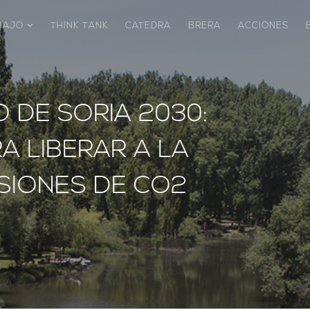
ABAJO
THINK TANK
CATEDRA
BRERA
ACCIONES
 DE SORIA 2030:
A LIBERAR A LA
ISIONES DE CO2