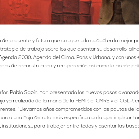
e presente y futuro que coloque a la ciudad en la mejor po
trategia de trabajo sobre los que asentar su desarrollo, ali
a Agenda 2030, Agenda del Clima, París y Urbana, y con unos 
eos de reconstrucción y recuperación así como la acción polí
esefor, Pablo Sabín, han presentado los nuevos pasos avanza
ajo ya realizado de la mano de la FEMP, el CMRE y el CGLU, e
ferentes. “Llevamos años comprometidos con las pautas de l
arca una hoja de ruta más específica con la que implicar t
ad, instituciones… para trabajar entre todos y asentar las bas