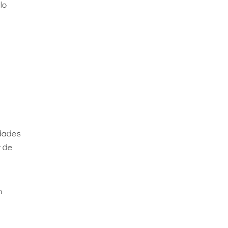
lo
dades
r de
n