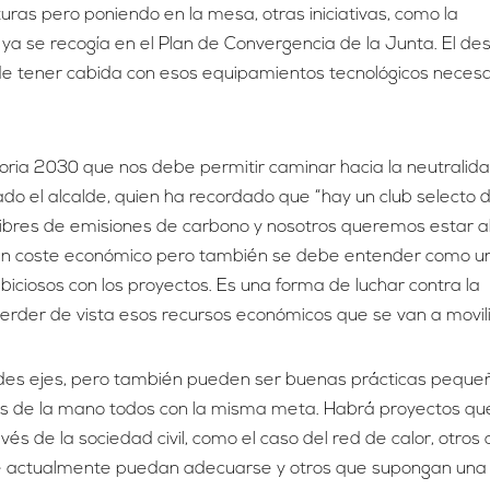
uras pero poniendo en la mesa, otras iniciativas, como la
 ya se recogía en el Plan de Convergencia de la Junta. El des
de tener cabida con esos equipamientos tecnológicos necesa
Soria 2030 que nos debe permitir caminar hacia la neutralida
cado el alcalde, quien ha recordado que “hay un club selecto 
ibres de emisiones de carbono y nosotros queremos estar ah
 un coste económico pero también se debe entender como u
iciosos con los proyectos. Es una forma de luchar contra la
perder de vista esos recursos económicos que se van a movili
ndes ejes, pero también pueden ser buenas prácticas peque
os de la mano todos con la misma meta. Habrá proyectos qu
s de la sociedad civil, como el caso del red de calor, otros 
que actualmente puedan adecuarse y otros que supongan un