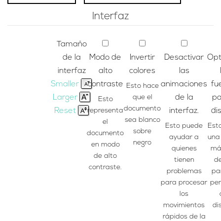
Interfaz
Tamaño
de la
Modo de
Invertir
Desactivar
Opt
interfaz
alto
colores
las
Smaller
contraste
animaciones
fu
Esto hace
Larger
que el
de la
pa
Esto
documento
Reset
representa
interfaz.
dis
sea blanco
el
Esto puede
Est
sobre
documento
ayudar a
una
negro
en modo
quienes
más
de alto
tienen
de
contraste.
problemas
pa
para procesar
pe
los
movimientos
dis
rápidos de la