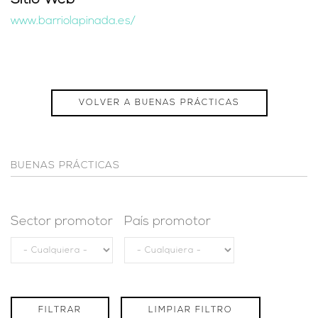
Sitio Web
www.barriolapinada.es/
VOLVER A BUENAS PRÁCTICAS
BUENAS PRÁCTICAS
Sector promotor
País promotor