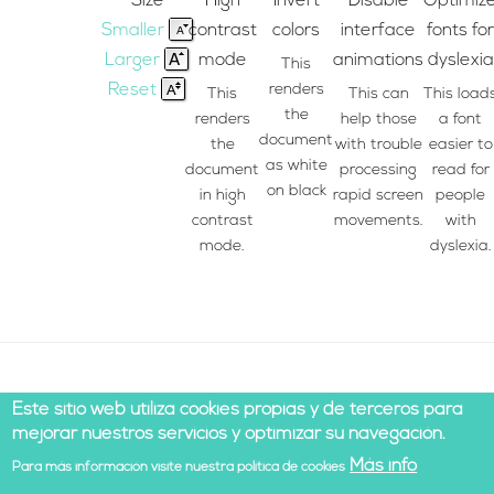
Size
High
Invert
Disable
Optimiz
Smaller
contrast
colors
interface
fonts for
Larger
mode
animations
dyslexia
This
Reset
renders
This
This can
This load
the
renders
help those
a font
document
the
with trouble
easier to
as white
document
processing
read for
on black
in high
rapid screen
people
contrast
movements.
with
mode.
dyslexia.
Este sitio web utiliza cookies propias y de terceros para
mejorar nuestros servicios y optimizar su navegación.
Más info
Para más información visite nuestra política de cookies
© 2021 Todos los derechos reservados |
Legal notice
|